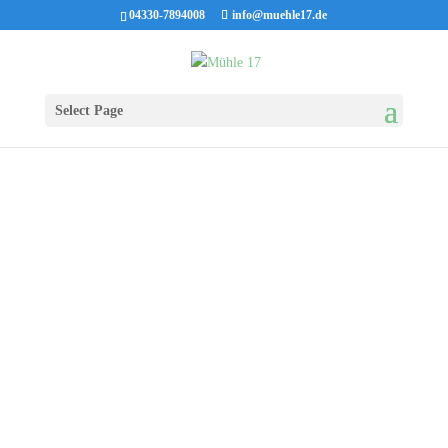
04330-7894008
info@muehle17.de
Select Page